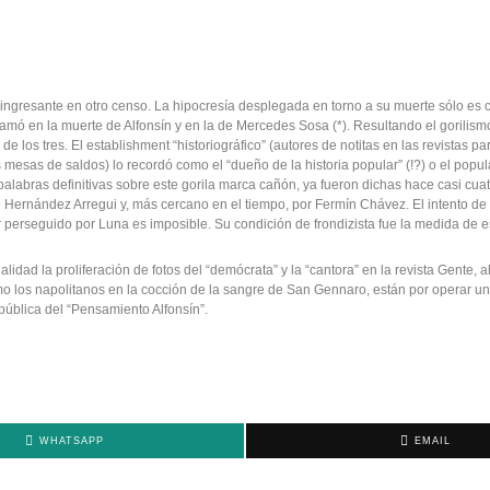
a, ingresante en otro censo. La hipocresía desplegada en torno a su muerte sólo es
ramó en la muerte de Alfonsín y en la de Mercedes Sosa (*). Resultando el gorilis
de los tres. El establishment “historiográfico” (autores de notitas en las revistas par
s mesas de saldos) lo recordó como el “dueño de la historia popular” (!?) o el popul
 palabras definitivas sobre este gorila marca cañón, ya fueron dichas hace casi cu
 Hernández Arregui y, más cercano en el tiempo, por Fermín Chávez. El intento de 
r perseguido por Luna es imposible. Su condición de frondizista fue la medida de e
alidad la proliferación de fotos del “demócrata” y la “cantora” en la revista Gente, 
mo los napolitanos en la cocción de la sangre de San Gennaro, están por operar un 
pública del “Pensamiento Alfonsín”.
WHATSAPP
EMAIL