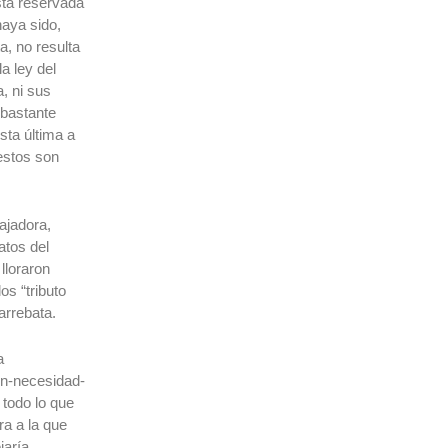
stá reservada
haya sido,
a, no resulta
a ley del
, ni sus
 bastante
sta última a
estos son
ajadora,
atos del
lloraron
os “tributo
arrebata.
a
on-necesidad-
todo lo que
ra a la que
jaría