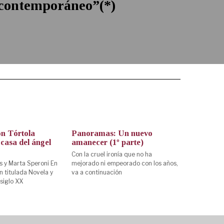
contemporáneo”(*)
n Tórtola
Panoramas: Un nuevo
casa del ángel
amanecer (1º parte)
Con la cruel ironía que no ha
s y Marta Speroni En
mejorado ni empeorado con los años,
n titulada Novela y
va a continuación
 siglo XX