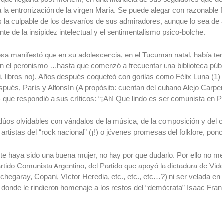
 la entronización de la virgen María. Se puede alegar con razonable
es la culpable de los desvaríos de sus admiradores, aunque lo sea de
nte de la insipidez intelectual y el sentimentalismo psico-bolche.
a manifestó que en su adolescencia, en el Tucumán natal, había te
on el peronismo …hasta que comenzó a frecuentar una biblioteca púb
i, libros no). Años después coqueteó con gorilas como Félix Luna (1) 
pués, París y Alfonsín (A propósito: cuentan del cubano Alejo Carpen
 que respondió a sus críticos: “¡Ah! Que lindo es ser comunista en Pa
dúos olvidables con vándalos de la música, de la composición y del 
rtistas del “rock nacional” (¡!) o jóvenes promesas del folklore, ponc
e haya sido una buena mujer, no hay por que dudarlo. Por ello no me
rtido Comunista Argentino, del Partido que apoyó la dictadura de Vid
Echegaray, Copani, Víctor Heredia, etc., etc., etc…?) ni ser velada e
 donde le rindieron homenaje a los restos del “demócrata” Isaac Fra