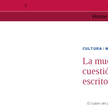
Home
CULTURA
/
N
La mue
cuesti
escri
El saber del