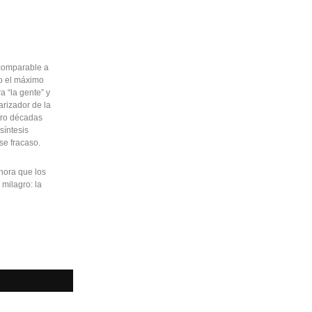
 comparable a
mo el máximo
a “la gente” y
arizador de la
atro décadas
síntesis
se fracaso.
ahora que los
milagro: la