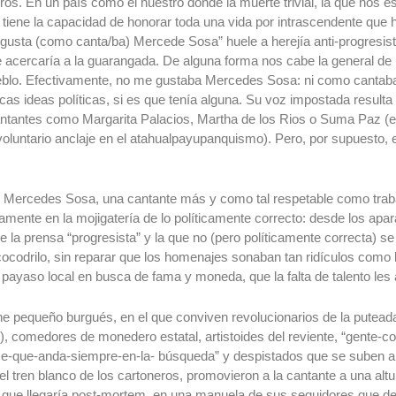
os. En un país como el nuestro donde la muerte trivial, la que nos e
 tiene la capacidad de honorar toda una vida por intrascendente que 
gusta (como canta/ba) Mercede Sosa” huele a herejía anti-progresist
 acercaría a la guarangada. De alguna forma nos cabe la general de l
eblo. Efectivamente, no me gustaba Mercedes Sosa: ni como cantaba
as ideas políticas, si es que tenía alguna. Su voz impostada resulta
antantes como Margarita Palacios, Martha de los Rios o Suma Paz (e
voluntario anclaje en el atahualpayupanquismo). Pero, por supuesto, 
 Mercedes Sosa, una cantante más y como tal respetable como trab
amente en la mojigatería de lo políticamente correcto: desde los apar
 la prensa “progresista” y la que no (pero políticamente correcta) se 
ocodrilo, sin reparar que los homenajes sonaban tan ridículos como l
payaso local en busca de fama y moneda, que la falta de talento les 
e pequeño burgués, en el que conviven revolucionarios de la putead
), comedores de monedero estatal, artistoides del reviente, “gente-c
e-que-anda-siempre-en-la- búsqueda” y despistados que se suben a 
el tren blanco de los cartoneros, promovieron a la cantante a una altu
que llegaría post-mortem, en una manuela de sus seguidores que de