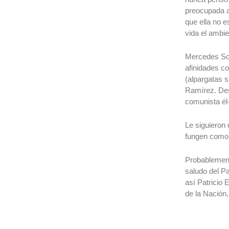
preocupada a
que ella no 
vida el ambie
Mercedes Sos
afinidades c
(alpargatas s
Ramírez. Des
comunista él-
Le siguieron 
fungen como a
Probablement
saludo del Pa
así Patricio 
de la Nación,