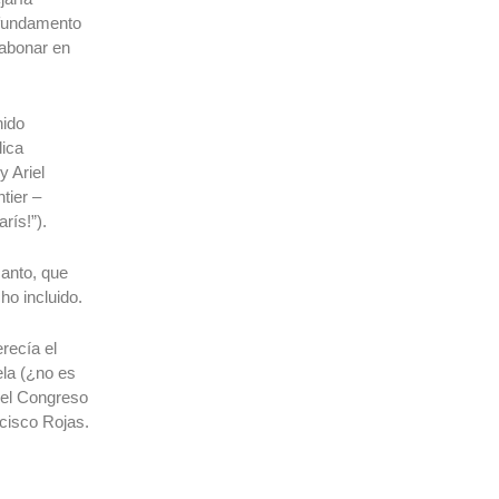
 fundamento
 abonar en
nido
lica
y Ariel
tier –
rís!”).
canto, que
ho incluido.
recía el
ela (¿no es
n el Congreso
ncisco Rojas.