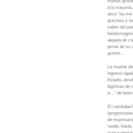
menos groser
a la mayoría,
decir “no me 
gracioso y se
saber del pu
fantasmagóric
alejada de c
pesar de su 
gustos…
La muerte de
ingresó rápid
Estado, desde
lágrimas de c
a…” de tanto 
El cambalach
(progresistas
de-expresars
ruede, hasta 
nunca pensó 