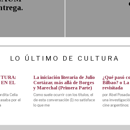
trega.
LO ÚLTIMO DE CULTURA
NTURA:
La iniciación literaria de Julio
¿Qué pasó co
 EN EL
Cortázar, más allá de Borges
Bilbao? o La 
y Marechal (Primera Parte)
revisitada
rdita Celia
Como suele ocurrir con los títulos, el
por Abel Posada
asaba por el
de esta conversación (1) no satisface
una investigació
a
lo que me
cine argentinos: