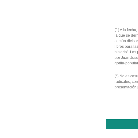
(1) A la fech
la que se der
común divisor 
libros para la
historia”. Las
por Juan José
gorila-popula
(*) No es casu
radicales, co
presentación 