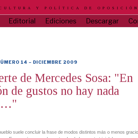
CULTURA Y POLÍTICA DE OPOSICIÓ
Editorial
Ediciones
Descargar
Co
ÚMERO 14 – DICIEMBRE 2009
rte de Mercedes Sosa: "En
ón de gustos no hay nada
to…"
 pueblo suele concluir la frase de modos distintos más o menos grac