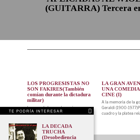
(GUITARRA) Tercera en
LOS PROGRESISTAS NO
LA GRAN AVE
SON FAKIRES(También
UNA COMEDIA
comían durante la dictadura
CINE (I)
militar)
A la memoria de la go
La casa de las sombras:cine
Geraldi (1900-1977)P
TE PODRÍA INTERESAR
argentino 1976-1983 En 1975 y
cuadro y la platea reí
cuando se estrenó NAZARENO CRUZ
LA DECADA
TRUCHA
(Desobediencia