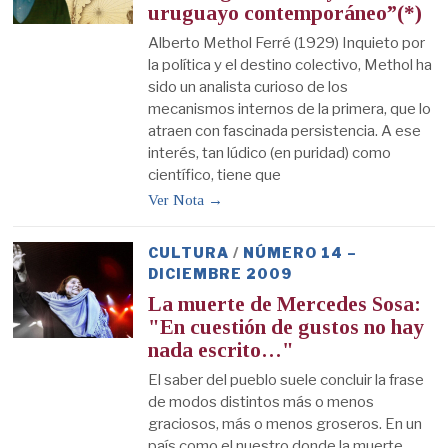
uruguayo contemporáneo”(*)
Alberto Methol Ferré (1929) Inquieto por
la política y el destino colectivo, Methol ha
sido un analista curioso de los
mecanismos internos de la primera, que lo
atraen con fascinada persistencia. A ese
interés, tan lúdico (en puridad) como
científico, tiene que
Ver Nota →
CULTURA
/
NÚMERO 14 –
DICIEMBRE 2009
La muerte de Mercedes Sosa:
"En cuestión de gustos no hay
nada escrito…"
El saber del pueblo suele concluir la frase
de modos distintos más o menos
graciosos, más o menos groseros. En un
país como el nuestro donde la muerte