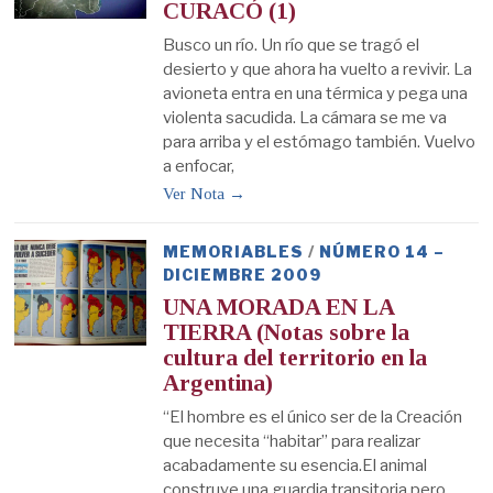
CURACÓ (1)
Busco un río. Un río que se tragó el
desierto y que ahora ha vuelto a revivir. La
avioneta entra en una térmica y pega una
violenta sacudida. La cámara se me va
para arriba y el estómago también. Vuelvo
a enfocar,
Ver Nota →
MEMORIABLES
/
NÚMERO 14 –
DICIEMBRE 2009
UNA MORADA EN LA
TIERRA (Notas sobre la
cultura del territorio en la
Argentina)
“El hombre es el único ser de la Creación
que necesita “habitar” para realizar
acabadamente su esencia.El animal
construye una guardia transitoria,pero